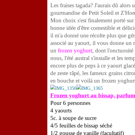
Les fraises tagada? J'aurais dû alors u
gourmandise de Petit Soleil et Z'H
Mon choix s'est finalement porté sur le
bonne idée d'être comestible et délic
il m'a donné une récolte plus que gén
associé au yaourt, il vous donne un ro
un
frozen yoghurt
, dont l'onctuosité
nous, l'été austral s'installe et les
encore plus de peps à ce yaourt glacé,
de zeste râpé, les fameux grains citr
en bouche et voilà un frozen yoghur
Frozen yoghurt au bissap, parfumé 
Pour 6 personnes
4 yaourts
5c. à soupe de sucre
4/5 feuilles de bissap séché
1/2 gousse de vanille (facultatif)