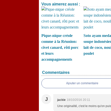
Vous aimerez aussi :
Pique-nique créole
Soto ayam meda
comme à la Réunion:
soupe indonésie
civet canard, rôti porc
lait de coco, noui
et leurs
poulet
accompagnements
Commentaires
Ajouter un commentaire
J
jackie
18/10/2016 20:11
Une originalité, c'est le moins qu'on pui