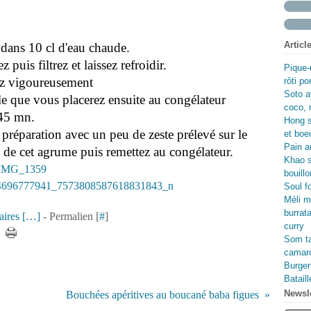
Fév
Avr
Ma
Jui
Ma
Avr
Ma
Fév
Ma
Avr
Articl
p dans 10 cl d'eau chaude.
Jan
Fév
Ma
Jan
Fév
 puis filtrez et laissez refroidir.
Pique-
Jan
tez vigoureusement
rôti p
Soto a
e que vous placerez ensuite au congélateur
coco, 
 45 mn.
Hong s
préparation avec un peu de zeste prélevé sur le
et boe
Pain au
" de cet agrume puis remettez au congélateur.
Khao s
bouillo
Soul f
Méli m
burrata
ires [
…
]
- Permalien [
#
]
curry
Som ta
camaro
Burger
Batail
Newsle
Bouchées apéritives au boucané baba figues