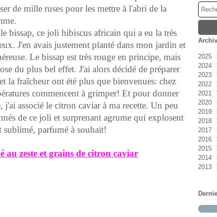
ser de mille ruses pour les mettre à l'abri de la
omme.
 bissap, ce joli hibiscus africain qui a eu la très
Archi
ieux. J'en avais justement planté dans mon jardin et
éreuse. Le bissap est très rouge en principe, mais
2025
2024
Ao
se du plus bel effet. J'ai alors décidé de préparer
2023
Jan
 et la fraîcheur ont été plus que bienvenues: chez
2022
No
 températures commencent à grimper! Et pour donner
2021
Oc
Dé
2020
Se
No
Ao
 j'ai associé le citron caviar à ma recette. Un peu
2019
Ma
Jui
Dé
onnés de ce joli et surprenant agrume qui explosent
2018
Avr
Ma
Jui
No
t sublimé, parfumé à souhait!
2017
Ma
Ma
Oc
Dé
2016
Jan
Avr
Se
No
Dé
2015
Fév
Ao
Oc
No
Dé
au zeste et grains de citron caviar
2014
Jui
Se
Oc
No
Dé
2013
Fév
Ao
Se
Oc
No
Dé
Jan
Jui
Jui
Se
Oc
No
Dé
Avr
Jui
Ao
Se
Oc
No
Derni
Ma
Ma
Jui
Ao
Se
Oc
Fév
Avr
Jui
Jui
Ao
Se
Jan
Ma
Ma
Jui
Jui