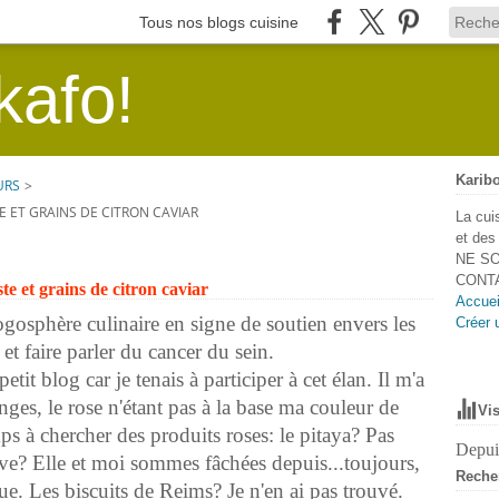
Tous nos blogs cuisine
kafo!
Karibo
URS
>
 ET GRAINS DE CITRON CAVIAR
La cui
et de
NE SO
CONTA
e et grains de citron caviar
Accuei
ogosphère culinaire en signe de soutien envers les
Créer 
 et faire parler du cancer du sein.
it blog car je tenais à participer à cet élan. Il m'a
nges, le rose n'étant pas à la base ma couleur de
Vis
ps à chercher des produits roses: le pitaya? Pas
Depuis
ave? Elle et moi sommes fâchées depuis...toujours,
Reche
ue. Les biscuits de Reims? Je n'en ai pas trouvé.