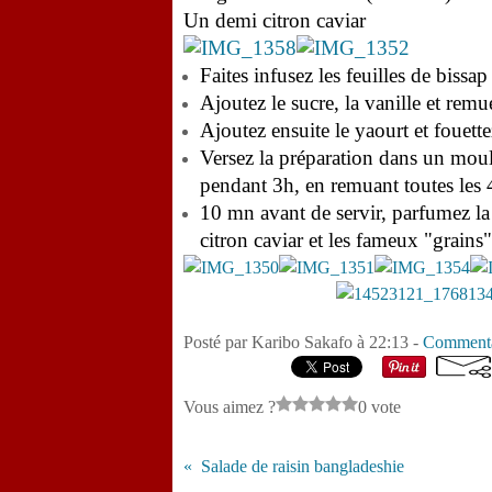
Un demi citron caviar
Faites infusez les feuilles de bissa
Ajoutez le sucre, la vanille et remuez
Ajoutez ensuite le yaourt et fouet
Versez la préparation dans un moul
pendant 3h, en remuant toutes les
10 mn avant de servir, parfumez la 
citron caviar et les fameux "grains
Posté par Karibo Sakafo à 22:13 -
Commenta
Vous aimez ?
0 vote
Salade de raisin bangladeshie