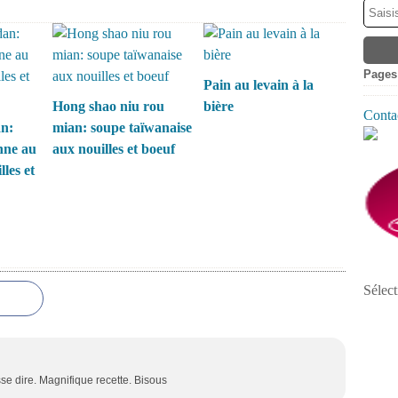
Pages
Pain au levain à la
Hong shao niu rou
bière
Contac
n:
mian: soupe taïwanaise
nne au
aux nouilles et boeuf
lles et
Sélect
sse dire. Magnifique recette. Bisous