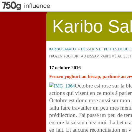
Karibo Sa
KARIBO SAKAFO!
>
DESSERTS ET PETITES DOUCE
FROZEN YOGHURT AU BISSAP, PARFUMÉ AU ZESTE
17 octobre 2016
Frozen yoghurt au bissap, parfumé au zest
Octobre est rose sur la bl
actions qui visent en ce mois à parler
Octobre est donc rose aussi sur mon pet
fallu faire travailler un peu mes méni
prédilection. J'ai passé un peu de tem
encore la saison chez moi. La better
en fait. Et aucune réconciliation en v