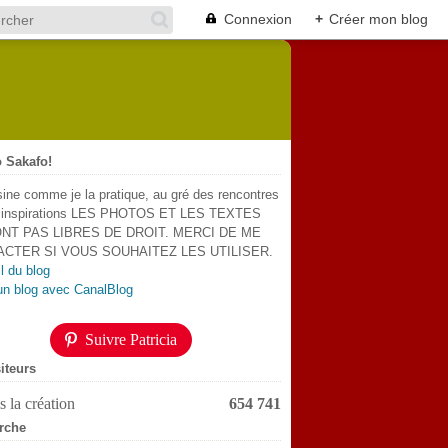
Connexion
+
Créer mon blog
 Sakafo!
sine comme je la pratique, au gré des rencontres
s inspirations LES PHOTOS ET LES TEXTES
NT PAS LIBRES DE DROIT. MERCI DE ME
CTER SI VOUS SOUHAITEZ LES UTILISER.
l du blog
un blog avec CanalBlog
Suivre Patricia
iteurs
 la création
654 741
rche