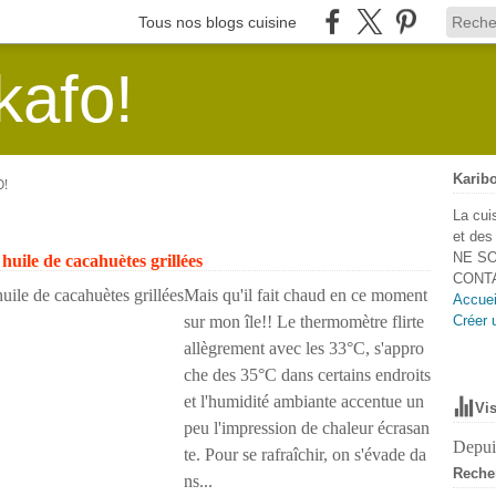
Tous nos blogs cuisine
kafo!
Karibo
O!
La cui
et de
NE SO
 huile de cacahuètes grillées
CONTA
Mais qu'il fait chaud en ce moment
Accuei
sur mon île!! Le thermomètre flirte
Créer 
allègrement avec les 33°C, s'appro
che des 35°C dans certains endroits
et l'humidité ambiante accentue un
Vis
peu l'impression de chaleur écrasan
Depuis
te. Pour se rafraîchir, on s'évade da
Reche
ns...