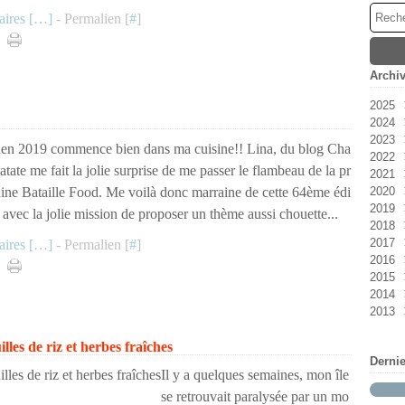
ires [
…
]
- Permalien [
#
]
Archi
2025
2024
Ao
2023
Jan
ien 2019 commence bien dans ma cuisine!! Lina, du blog Cha
2022
No
atate me fait la jolie surprise de me passer le flambeau de la pr
2021
Oc
Dé
ine Bataille Food. Me voilà donc marraine de cette 64ème édi
2020
Se
No
Ao
2019
Ma
Jui
Dé
, avec la jolie mission de proposer un thème aussi chouette...
2018
Avr
Ma
Jui
No
2017
Ma
Ma
Oc
Dé
ires [
…
]
- Permalien [
#
]
2016
Jan
Avr
Se
No
Dé
2015
Fév
Ao
Oc
No
Dé
2014
Jui
Se
Oc
No
Dé
2013
Fév
Ao
Se
Oc
No
Dé
Jan
Jui
Jui
Se
Oc
No
Dé
les de riz et herbes fraîches
Avr
Jui
Ao
Se
Oc
No
Derni
Ma
Ma
Jui
Ao
Se
Oc
Il y a quelques semaines, mon île
Fév
Avr
Jui
Jui
Ao
Se
se retrouvait paralysée par un mo
Jan
Ma
Ma
Jui
Jui