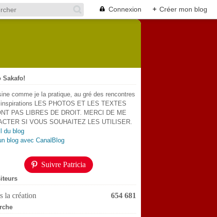
Connexion
+
Créer mon blog
 Sakafo!
sine comme je la pratique, au gré des rencontres
s inspirations LES PHOTOS ET LES TEXTES
NT PAS LIBRES DE DROIT. MERCI DE ME
CTER SI VOUS SOUHAITEZ LES UTILISER.
l du blog
un blog avec CanalBlog
Suivre Patricia
iteurs
 la création
654 681
rche