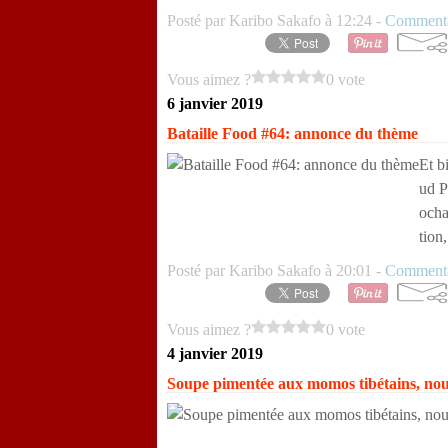
Posté par Karibo Sakafo à 12:24 -
Commenta
Vous aimez ?
0 vote
6 janvier 2019
Bataille Food #64: annonce du thème
Et b
ud P
ocha
tion
Posté par Karibo Sakafo à 20:01 -
Commenta
Vous aimez ?
0 vote
4 janvier 2019
Soupe pimentée aux momos tibétains, nouil