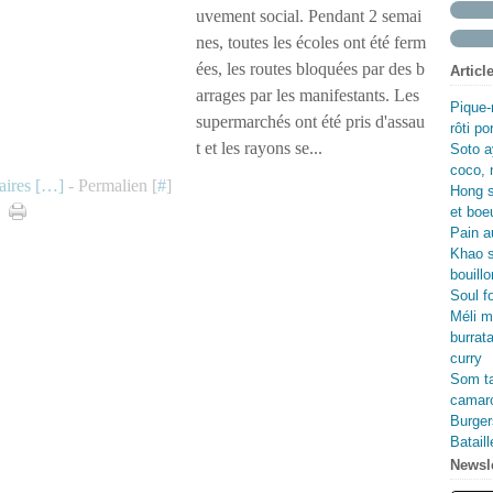
Fév
Avr
Ma
Jui
uvement social. Pendant 2 semai
Ma
Avr
Ma
nes, toutes les écoles ont été ferm
Fév
Ma
Avr
ées, les routes bloquées par des b
Articl
Jan
Fév
Ma
arrages par les manifestants. Les
Jan
Fév
Pique-
Jan
supermarchés ont été pris d'assau
rôti p
t et les rayons se...
Soto a
coco, 
ires [
…
]
- Permalien [
#
]
Hong s
et boe
Pain au
Khao s
bouillo
Soul f
Méli m
burrata
curry
Som ta
camaro
Burger
Batail
Newsle