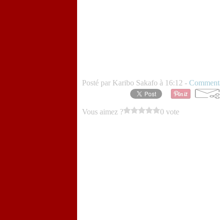
Posté par Karibo Sakafo à 16:12 -
Commenta
Vous aimez ?
0 vote