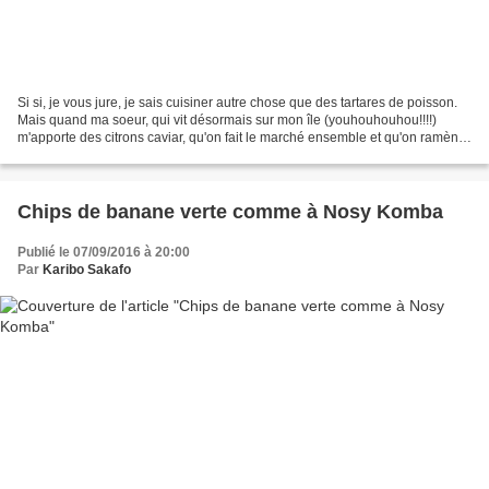
Si si, je vous jure, je sais cuisiner autre chose que des tartares de poisson.
Mais quand ma soeur, qui vit désormais sur mon île (youhouhouhou!!!!)
m'apporte des citrons caviar, qu'on fait le marché ensemble et qu'on ramène
du poisson, des mangues vertes...
Chips de banane verte comme à Nosy Komba
Publié le 07/09/2016 à 20:00
Par
Karibo Sakafo