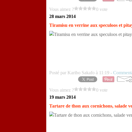
Vous aimez ?
0 vote
28 mars 2014
Tiramisu en verrine aux speculoos et pita
Posté par Karibo Sakafo à 11:19 -
Commenta
Vous aimez ?
0 vote
19 mars 2014
Tartare de thon aux cornichons, salade v