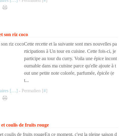
ires [
…
]
- Permalien [
#
]
t son riz coco
Cette recette et la suivante sont mes nouvelles pa
rticipations à Un tour en cuisine. Cette fois-ci, je
participe au tour du curry. Voila une épice incont
ournable dans ma cuisine parce qu'elle ajoute à t
out une petite note colorée, parfumée, épicée (e
t...
ires [
…
]
- Permalien [
#
]
et coulis de fruits rouge
En ce moment, c'est la pleine saison d