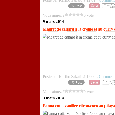
Posté par Karibo Sakafo à 12:01 -
Commenta
Vous aimez ?
0 vote
9 mars 2014
Magret de canard à la crème et au curry e
Posté par Karibo Sakafo à 12:00 -
Commenta
Vous aimez ?
0 vote
3 mars 2014
Panna cotta vanillée citron/coco au pitaya 