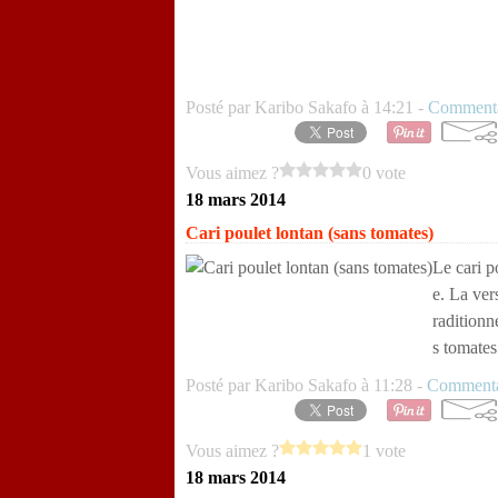
Posté par Karibo Sakafo à 14:21 -
Commenta
Vous aimez ?
0 vote
18 mars 2014
Cari poulet lontan (sans tomates)
Le cari p
e. La ver
raditionn
s tomates
Posté par Karibo Sakafo à 11:28 -
Commenta
Vous aimez ?
1 vote
18 mars 2014