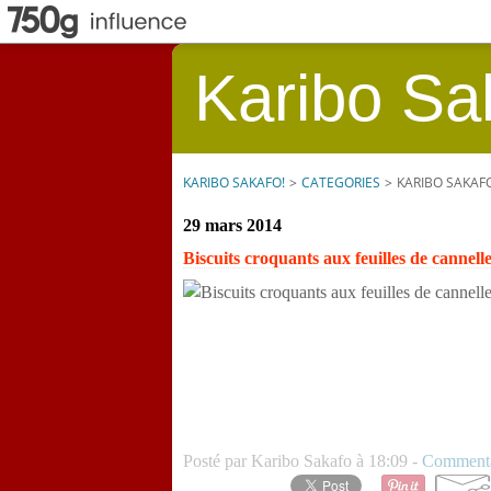
Karibo Sa
KARIBO SAKAFO!
>
CATEGORIES
>
KARIBO SAKAF
29 mars 2014
Biscuits croquants aux feuilles de cannell
Posté par Karibo Sakafo à 18:09 -
Commenta