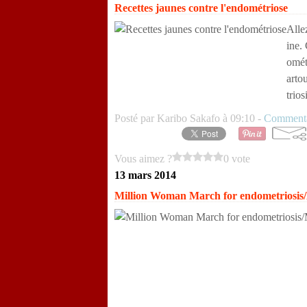
Recettes jaunes contre l'endométriose
Alle
ine.
omét
arto
trios
Posté par Karibo Sakafo à 09:10 -
Commenta
Vous aimez ?
0 vote
13 mars 2014
Million Woman March for endometriosis/