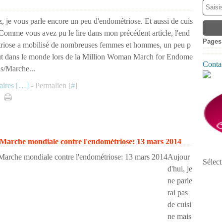
z, je vous parle encore un peu d'endométriose. Et aussi de cuis
 Comme vous avez pu le lire dans mon précédent article, l'end
Pages
riose a mobilisé de nombreuses femmes et hommes, un peu p
ut dans le monde lors de la Million Woman March for Endome
Contac
is/Marche...
ires [
…
]
- Permalien [
#
]
Marche mondiale contre l'endométriose: 13 mars 2014
Aujour
Sélect
d'hui, je
ne parle
rai pas
de cuisi
ne mais