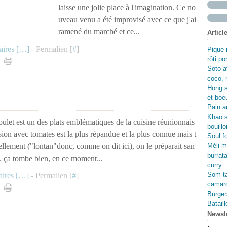
Fév
Avr
Ma
Jui
laisse une jolie place à l'imagination. Ce no
Ma
Avr
Ma
uveau venu a été improvisé avec ce que j'ai
Fév
Ma
Avr
ramené du marché et ce...
Articl
Jan
Fév
Ma
Jan
Fév
ires [
…
]
- Permalien [
#
]
Pique-
Jan
rôti p
Soto a
coco, 
Hong s
et boe
Pain au
Khao s
oulet est un des plats emblématiques de la cuisine réunionnais
bouillo
sion avec tomates est la plus répandue et la plus connue mais t
Soul f
ellement ("lontan"donc, comme on dit ici), on le préparait san
Méli m
burrata
. ça tombe bien, en ce moment...
curry
Som ta
ires [
…
]
- Permalien [
#
]
camaro
Burger
Batail
Newsle