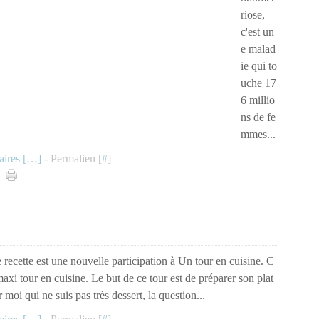
riose,
c'est un
e malad
ie qui to
uche 17
6 millio
ns de fe
mmes...
ires [
…
]
- Permalien [
#
]
recette est une nouvelle participation à Un tour en cuisine. C
 maxi tour en cuisine. Le but de ce tour est de préparer son plat
 moi qui ne suis pas très dessert, la question...