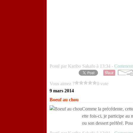
Posté par Karibo Sakafo à 13:34 -
Commenta
Vous aimez ?
0 vote
9 mars 2014
Boeuf au chou
Comme la précédente, cette 
ette fois-ci, je participe au
ou son dessert préféré. Pour