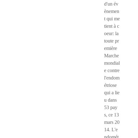
d'un év
ènemen
t qui me
tient à c
oeur: la
toute pr
emière
Marche
mondial
e contre
l'endom
étriose
qui a lie
u dans
53 pay
s, ce 13
mars 20
14. L'e
ndomét