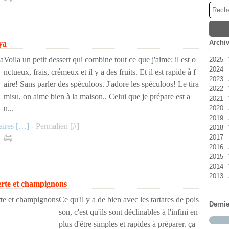
Archi
ya
Voila un petit dessert qui combine tout ce que j'aime: il est o
2025
2024
Ao
nctueux, frais, crémeux et il y a des fruits. Et il est rapide à f
2023
Jan
aire! Sans parler des spéculoos. J'adore les spéculoos! Le tira
2022
No
misu, on aime bien à la maison.. Celui que je prépare est a
2021
Oc
Dé
u...
2020
Se
No
Ao
2019
Ma
Jui
Dé
ires [
…
]
- Permalien [
#
]
2018
Avr
Ma
Jui
No
2017
Ma
Ma
Oc
Dé
2016
Jan
Avr
Se
No
Dé
2015
Fév
Ao
Oc
No
Dé
2014
Jui
Se
Oc
No
Dé
2013
Fév
Ao
Se
Oc
No
Dé
erte et champignons
Jan
Jui
Jui
Se
Oc
No
Dé
Avr
Jui
Ao
Se
Oc
No
Ce qu'il y a de bien avec les tartares de pois
Derni
Ma
Ma
Jui
Ao
Se
Oc
son, c'est qu'ils sont déclinables à l'infini en
Fév
Avr
Jui
Jui
Ao
Se
plus d'être simples et rapides à préparer. ça
Jan
Ma
Ma
Jui
Jui