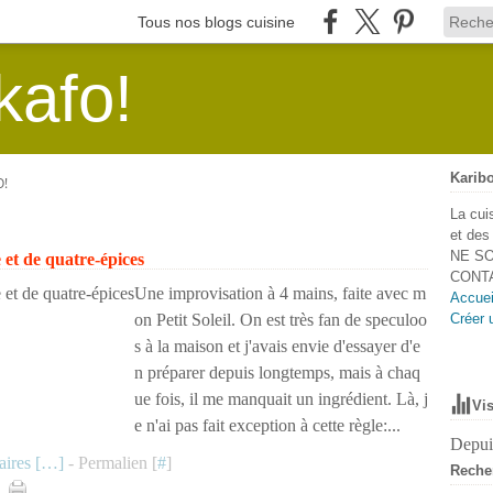
Tous nos blogs cuisine
kafo!
Karibo
O!
La cui
et de
NE SO
e et de quatre-épices
CONTA
Une improvisation à 4 mains, faite avec m
Accuei
on Petit Soleil. On est très fan de speculoo
Créer 
s à la maison et j'avais envie d'essayer d'e
n préparer depuis longtemps, mais à chaq
ue fois, il me manquait un ingrédient. Là, j
Vis
e n'ai pas fait exception à cette règle:...
Depuis
ires [
…
]
- Permalien [
#
]
Reche