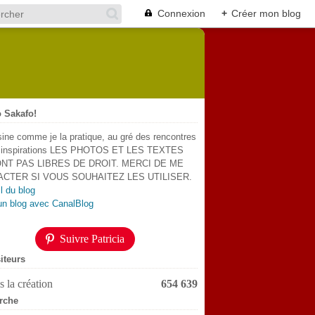
Connexion
+
Créer mon blog
 Sakafo!
sine comme je la pratique, au gré des rencontres
s inspirations LES PHOTOS ET LES TEXTES
NT PAS LIBRES DE DROIT. MERCI DE ME
CTER SI VOUS SOUHAITEZ LES UTILISER.
l du blog
un blog avec CanalBlog
Suivre Patricia
iteurs
 la création
654 639
rche