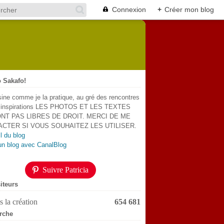
Connexion
+
Créer mon blog
 Sakafo!
sine comme je la pratique, au gré des rencontres
s inspirations LES PHOTOS ET LES TEXTES
NT PAS LIBRES DE DROIT. MERCI DE ME
CTER SI VOUS SOUHAITEZ LES UTILISER.
l du blog
un blog avec CanalBlog
Suivre Patricia
iteurs
 la création
654 681
rche