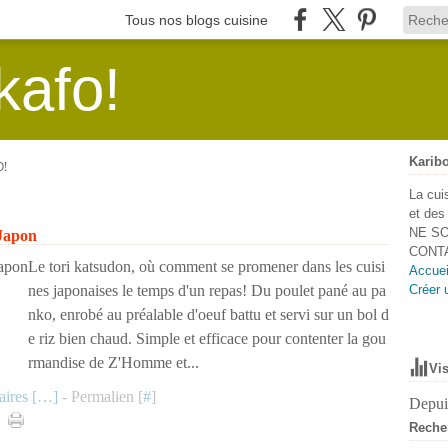
Tous nos blogs cuisine
kafo!
Karibo
O!
La cui
et de
NE SO
 Japon
CONTA
Le tori katsudon, où comment se promener dans les cuisi
Accuei
nes japonaises le temps d'un repas! Du poulet pané au pa
Créer 
nko, enrobé au préalable d'oeuf battu et servi sur un bol d
e riz bien chaud. Simple et efficace pour contenter la gou
rmandise de Z'Homme et...
Vis
ires [
…
]
- Permalien [
#
]
Depuis
Reche