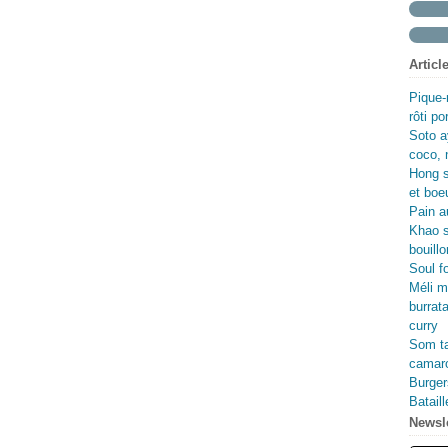
Fév
Avr
Ma
Jui
Ma
Avr
Ma
Fév
Ma
Avr
Articl
Jan
Fév
Ma
Jan
Fév
Pique-
Jan
rôti p
Soto a
coco, 
Hong s
et boe
Pain au
Khao s
bouillo
Soul f
Méli m
burrata
curry
Som ta
camaro
Burger
Batail
Newsle