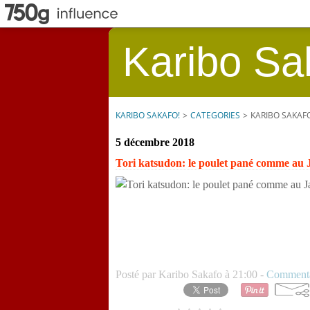
Karibo Sa
KARIBO SAKAFO!
>
CATEGORIES
>
KARIBO SAKAF
5 décembre 2018
Tori katsudon: le poulet pané comme au
Posté par Karibo Sakafo à 21:00 -
Commenta