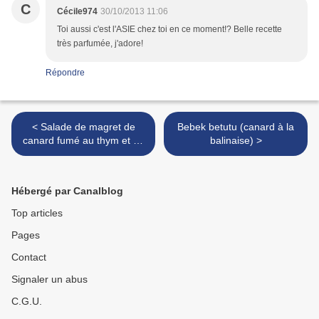
C
Cécile974
30/10/2013 11:06
Toi aussi c'est l'ASIE chez toi en ce moment!? Belle recette
très parfumée, j'adore!
Répondre
< Salade de magret de
Bebek betutu (canard à la
canard fumé au thym et au
balinaise) >
romarin
Hébergé par Canalblog
Top articles
Pages
Contact
Signaler un abus
C.G.U.