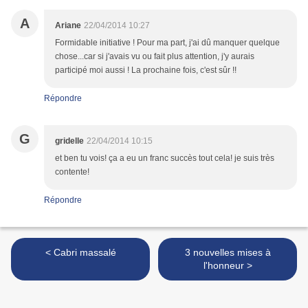
A
Ariane
22/04/2014 10:27
Formidable initiative ! Pour ma part, j'ai dû manquer quelque
chose...car si j'avais vu ou fait plus attention, j'y aurais
participé moi aussi ! La prochaine fois, c'est sûr !!
Répondre
G
gridelle
22/04/2014 10:15
et ben tu vois! ça a eu un franc succès tout cela! je suis très
contente!
Répondre
< Cabri massalé
3 nouvelles mises à
l'honneur >