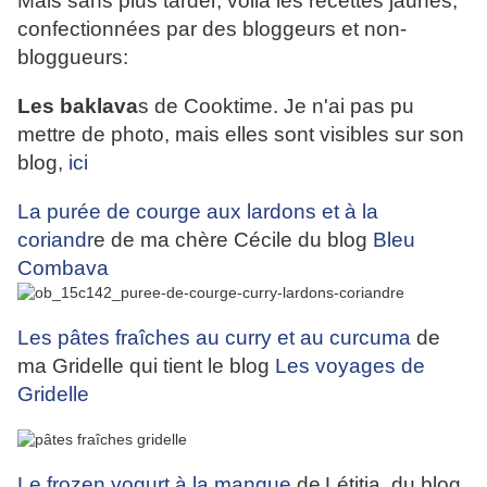
Mais sans plus tarder, voila les recettes jaunes,
confectionnées par des bloggeurs et non-
bloggueurs:
Les baklava
s de Cooktime. Je n'ai pas pu
mettre de photo, mais elles sont visibles sur son
blog,
ici
La purée de courge aux lardons et à la
coriandr
e de ma chère Cécile du blog
Bleu
Combava
Les pâtes fraîches au curry et au curcuma
de
ma Gridelle qui tient le blog
Les voyages de
Gridelle
Le frozen yogurt à la mangue
de
Létitia, du blog