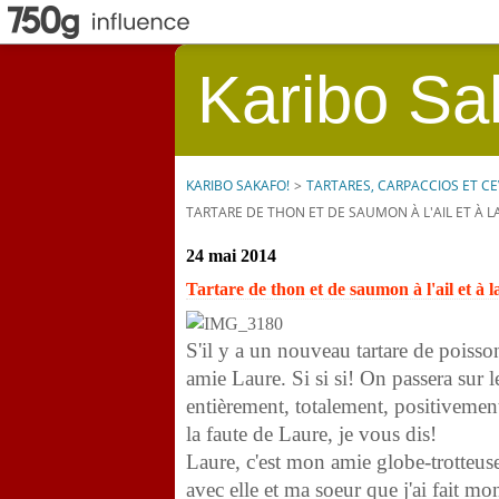
Karibo Sa
KARIBO SAKAFO!
>
TARTARES, CARPACCIOS ET CE
TARTARE DE THON ET DE SAUMON À L'AIL ET À 
24 mai 2014
Tartare de thon et de saumon à l'ail et à 
S'il y a un nouveau tartare de poisso
amie Laure. Si si si! On passera sur l
entièrement, totalement, positivement
la faute de Laure, je vous dis!
Laure, c'est mon amie globe-trotteuse
avec elle et ma soeur que j'ai fait m