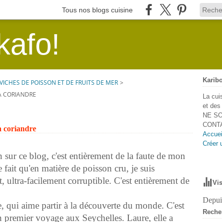
Tous nos blogs cuisine
kafo!
Karibo
VICHES DE POISSON ET DE FRUITS DE MER
>
LA CORIANDRE
La cui
et de
NE SO
CONTA
la coriandre
Accuei
Créer 
n sur ce blog, c'est entièrement de la faute de mon
e fait qu'en matière de poisson cru, je suis
, ultra-facilement corruptible. C'est entièrement de
Vis
Depuis
, qui aime partir à la découverte du monde. C'est
Reche
on premier voyage aux Seychelles. Laure, elle a