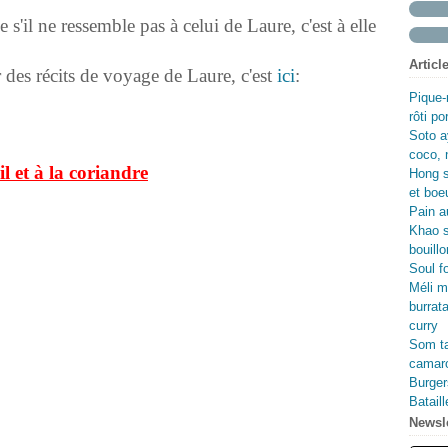
Fév
Avr
Ma
Jui
'il ne ressemble pas à celui de Laure, c'est à elle
Ma
Avr
Ma
Fév
Ma
Avr
Articl
Jan
Fév
Ma
r des récits de voyage de Laure, c'est
ici
:
Jan
Fév
Pique-
Jan
rôti p
Soto a
coco, 
l et à la coriandre
Hong s
et boe
Pain au
Khao s
bouillo
Soul f
Méli m
burrata
curry
Som ta
camaro
Burger
Batail
Newsle