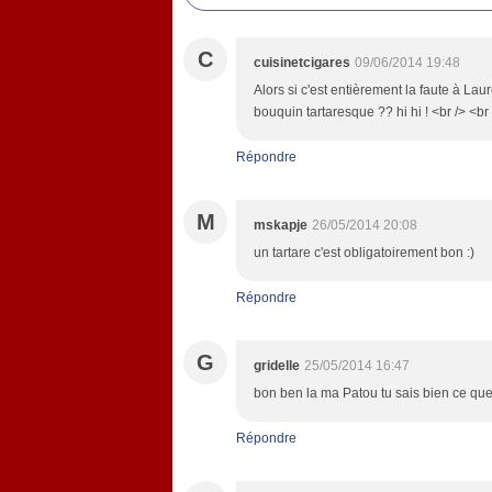
C
cuisinetcigares
09/06/2014 19:48
Alors si c'est entièrement la faute à La
bouquin tartaresque ?? hi hi ! <br /> <br 
Répondre
M
mskapje
26/05/2014 20:08
un tartare c'est obligatoirement bon :)
Répondre
G
gridelle
25/05/2014 16:47
bon ben la ma Patou tu sais bien ce q
Répondre