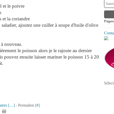
l et le poivre
s
 et la coriandre
Pages
saladier, ajoutez une cuiller à soupe d'huile d'olive
Contac
z à nouveau.
ièrement le poisson alors je le rajoute au dernier
s pouvez ensuite laisser mariner le poisson 15 à 20
t.
Sélect
ires [
…
]
- Permalien [
#
]