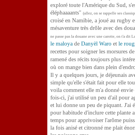
exploré toute l'Amérique du Sud, s'es
éléphaaaants"
(allez, on se rappelle ses classiq
croisé en Namibie, a joué au rugby e
mésaventure très drôle avec des dou
ne passe pas la douane avec une carotte, on t'a dit L
le maloya
de
Danyèl Waro
et
le roug
recettes pour soigner les morsures d
ramené des récits toujours plus intéres
où on mange bien dans plein d'endr
Il y a quelques jours, je déjeunais ave
simple qu'elle s'était fait pour elle to
voila comment elle m'a donné envie d
fois-ci, j'ai utilisé un peu d'ail pour 
et lui donne un peu de piquant. J'ai 
pour habitude d'inclure cette plante 
temps pour apprivoiser l'arôme puiss
la fois anisé et citronné me plait é