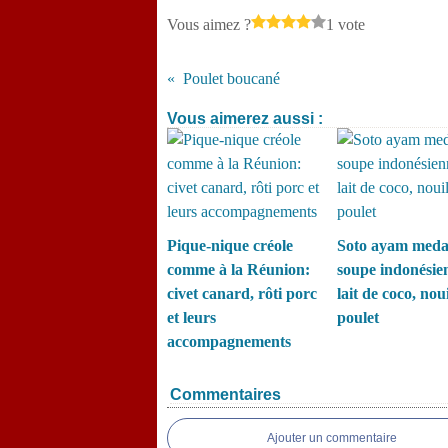
Vous aimez ?
1 vote
Poulet boucané
Vous aimerez aussi :
Pique-nique créole
Soto ayam meda
comme à la Réunion:
soupe indonésie
civet canard, rôti porc
lait de coco, noui
et leurs
poulet
accompagnements
Commentaires
Ajouter un commentaire