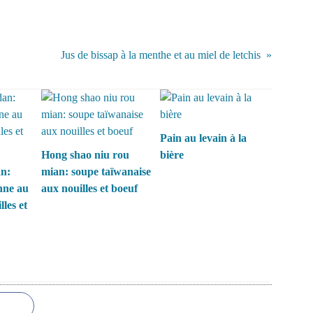
Jus de bissap à la menthe et au miel de letchis
Pain au levain à la
Hong shao niu rou
bière
n:
mian: soupe taïwanaise
nne au
aux nouilles et boeuf
lles et