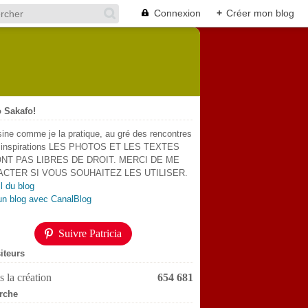
Connexion
+
Créer mon blog
 Sakafo!
sine comme je la pratique, au gré des rencontres
s inspirations LES PHOTOS ET LES TEXTES
NT PAS LIBRES DE DROIT. MERCI DE ME
CTER SI VOUS SOUHAITEZ LES UTILISER.
l du blog
un blog avec CanalBlog
Suivre Patricia
iteurs
 la création
654 681
rche