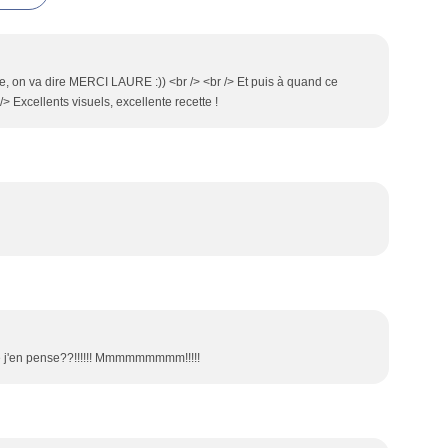
ure, on va dire MERCI LAURE :)) <br /> <br /> Et puis à quand ce
/> Excellents visuels, excellente recette !
ue j'en pense??!!!!!! Mmmmmmmmm!!!!!