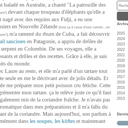
t baladé en Australie, a chanté "La patrouille des
devant chaque troupeau d'éléphants qu'elle a
ues!)
t nagé avec des requins aux Fidji, a eu une
Archi
aniers en Nouvelle Zélande
(tout ça à cause d'une carotte...on
m'a ramené du rhum de Cuba, a fait découvrir
2025
aure!),
2024
Ao
ail saucisses
en Patagonie, a appris de drôles de
2023
Jan
e serpent en Colombie. De ses voyages, elle a
2022
No
2021
Oc
Dé
sants et drôles et des recettes. Grâce à elle, je sais
2020
Se
No
Ao
oits du monde.
2019
Ma
Jui
Dé
c Laure au resto, et elle m'a parlé d'un tartare tout
2018
Avr
Ma
Jui
No
2017
Ma
Ma
Oc
Dé
ute seule en me le décrivant avec de jolis détails. Et
2016
Jan
Avr
Se
No
Dé
e me préparer mon petit poisson cru fétiche. Cette
2015
Fév
Ao
Oc
No
Dé
agrémenter mon tartare. ça le relève juste ce qu'il faut
2014
Jui
Se
Oc
No
Dé
2013
Fév
Ao
Se
Oc
No
Dé
également mis de la coriandre fraîche. Je n'avais pas
Jan
Jui
Jui
Se
Oc
No
Dé
aromatique dans mes préparations et il m'a fallu du
Avr
Jui
Ao
Se
Oc
No
ant de la coriandre. Mais aujourd'hui, son parfum à
Derni
Ma
Ma
Jui
Ao
Se
Oc
normément dans
les soupes
,
les köftes
et maintenant
Fév
Avr
Jui
Jui
Ao
Se
Jan
Ma
Ma
Jui
Jui