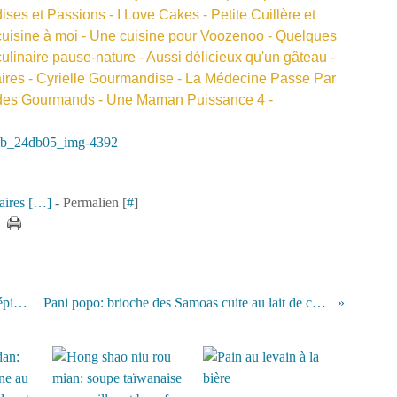
ses et Passions
-
I Love Cakes
-
Petite Cuillère et
uisine à moi
-
Une cuisine pour Voozenoo
-
Quelques
culinaire pause-nature
-
Aussi délicieux qu'un gâteau
-
ires
-
Cyrielle Gourmandise
-
La Médecine Passe Par
 des Gourmands
-
Une Maman Puissance 4
-
ires [
…
]
- Permalien [
#
]
Punch au bissap parfumé aux agrumes et épices
Pani popo: brioche des Samoas cuite au lait de coco