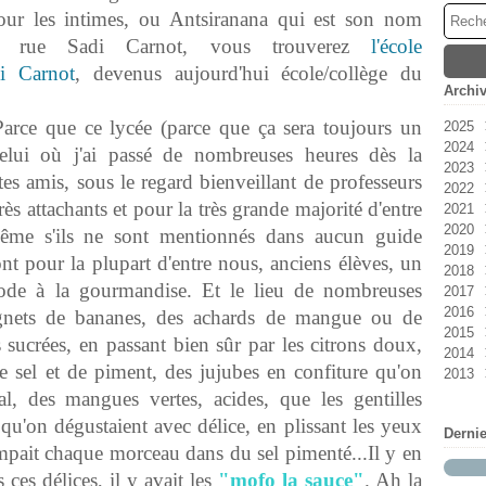
our les intimes, ou Antsiranana qui est son nom
 rue Sadi Carnot, vous trouverez
l'école
di Carnot
, devenus aujourd'hui école/collège du
Archi
Parce que ce lycée (parce que ça sera toujours un
2025
2024
Ao
elui où j'ai passé de nombreuses heures dès la
2023
Jan
s amis, sous le regard bienveillant de professeurs
2022
No
rès attachants et pour la très grande majorité d'entre
2021
Oc
Dé
2020
Se
No
Ao
même s'ils ne sont mentionnés dans aucun guide
2019
Ma
Jui
Dé
t pour la plupart d'entre nous, anciens élèves, un
2018
Avr
Ma
Jui
No
ode à la gourmandise. Et le lieu de nombreuses
2017
Ma
Ma
Oc
Dé
2016
Jan
Avr
Se
No
Dé
nets de bananes, des achards de mangue ou de
2015
Fév
Ao
Oc
No
Dé
s sucrées, en passant bien sûr par les citrons doux,
2014
Jui
Se
Oc
No
Dé
e sel et de piment, des jujubes en confiture qu'on
2013
Fév
Ao
Se
Oc
No
Dé
Jan
Jui
Jui
Se
Oc
No
Dé
l, des mangues vertes, acides, que les gentilles
Avr
Jui
Ao
Se
Oc
No
u'on dégustaient avec délice, en plissant les yeux
Derni
Ma
Ma
Jui
Ao
Se
Oc
trempait chaque morceau dans du sel pimenté...Il y en
Fév
Avr
Jui
Jui
Ao
Se
 ces délices, il y avait les
"mofo la sauce"
. Ah la
Jan
Ma
Ma
Jui
Jui