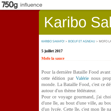
Karibo Sa
KARIBO SAKAFO!
>
BOEUF ET AGNEAU
>
MOFO L
5 juillet 2017
Mofo la sauce
Pour la dernière Bataille Food avant
cette édition par
Valérie
nous propo
monde. La Bataille Food, c'est ce déf
autour d'un thème fédérateur.
Pour ce voyage gourmand, j'ai ch
d'une île, au bout d'une ville, au bo
d'un lycée. Cette île, c'est mon île