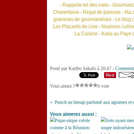
-
Rappelle toi des mets
-
Gourmandi
Charentaise
-
Regal de paresse
-
Ma c
grammes de gourmandises
-
Le blog 
Les Placards de Lise
-
Nuances culina
La Cuisine
-
Katia au Pays
Posté par Karibo Sakafo à 20:47 -
Commenta
Vous aimez ?
0 vote
Vous aimerez aussi :