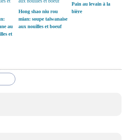
Pain au levain à la
Hong shao niu rou
bière
n:
mian: soupe taïwanaise
nne au
aux nouilles et boeuf
lles et
i