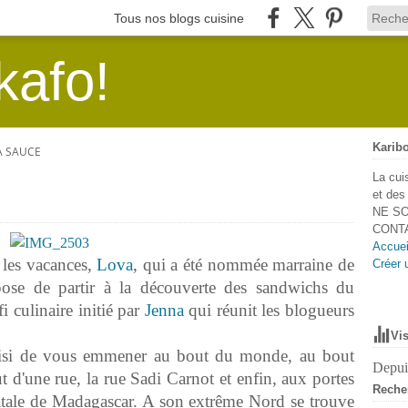
Tous nos blogs cuisine
kafo!
Karibo
A SAUCE
La cui
et de
NE SO
CONTA
Accuei
 les vacances,
Lova
, qui a été nommée marraine de
Créer 
se de partir à la découverte des sandwichs du
i culinaire initié par
Jenna
qui réunit les blogueurs
Vis
oisi de vous emmener au bout du monde, au bout
Depuis
ut d'une rue, la rue Sadi Carnot et enfin, aux portes
Reche
 natale de Madagascar. A son extrême Nord se trouve