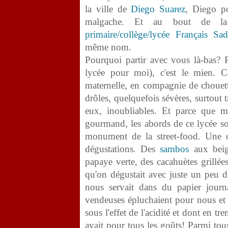
la ville de
Diego Suarez
, Diego p
malgache. Et au bout de la
primaire/collège/lycée Français Sa
même nom.
Pourquoi partir avec vous là-bas? 
lycée pour moi), c'est le mien. C
maternelle, en compagnie de chouette
drôles, quelquefois sévères, surtout t
eux, inoubliables. Et parce que 
gourmand, les abords de ce lycée son
monument de la street-food. Une 
dégustations. Des
sambos
aux beig
papaye verte, des cacahuètes grillée
qu'on dégustait avec juste un peu d
nous servait dans du papier journa
vendeuses épluchaient pour nous et q
sous l'effet de l'acidité et dont en 
avait pour tous les goûts! Parmi tous