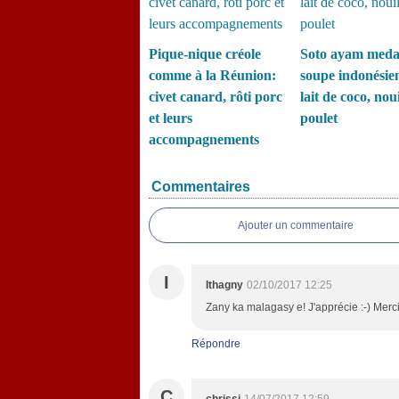
Pique-nique créole
Soto ayam meda
comme à la Réunion:
soupe indonésie
civet canard, rôti porc
lait de coco, noui
et leurs
poulet
accompagnements
Commentaires
Ajouter un commentaire
I
Ithagny
02/10/2017 12:25
Zany ka malagasy e! J'apprécie :-) Merc
Répondre
C