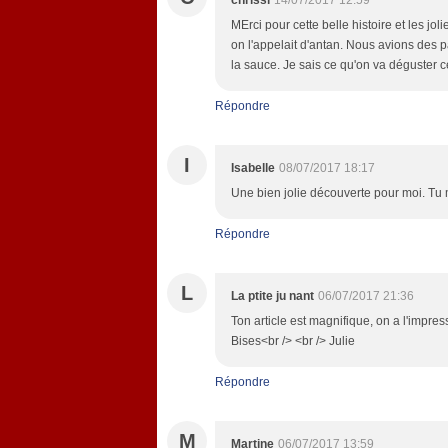
chrissi
14/07/2017 12:59
MErci pour cette belle histoire et les jo
on l'appelait d'antan. Nous avions des 
la sauce. Je sais ce qu'on va déguster ce
Répondre
I
Isabelle
08/07/2017 18:17
Une bien jolie découverte pour moi. Tu 
Répondre
L
La ptite ju nant
06/07/2017 21:36
Ton article est magnifique, on a l'impres
Bises<br /> <br /> Julie
Répondre
M
Martine
06/07/2017 13:59