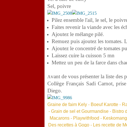
Sel, poivre
Pilez ensemble l'ail, le sel, le poiv
Faites revenir la viande avec les é
Ajoutez le mélange pilé.
Remuez puis ajoutez les tomates. 
Ajoutez le concentré de tomates pu
Laissez cuire la cuisson 5 mn
Mettez un peu de la farce dans ch
vant de vous présenter la liste des p
A
Collège Français Sadi Carnot, prise 
Diego.
Graine de faim Kely
-
Boeuf Karotte
-
Ra
-
Grain de sel et Gourmandise
-
Bistro 
Macarons
-
P
laywithfood
-
Keskoman
Des recettes à Gogo
-
Les recette de M