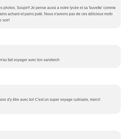
lies photos. Soupir!! Je pense aussi a notre lycée et sa 'buvette' comme
pains achard et pains paté. Nous n'avions pas de ces délicieux mofo
 soir!
m'as fait voyager avec ton sandwich
sion d'y être avec toi! C'est un super voyage culinaire, merci!