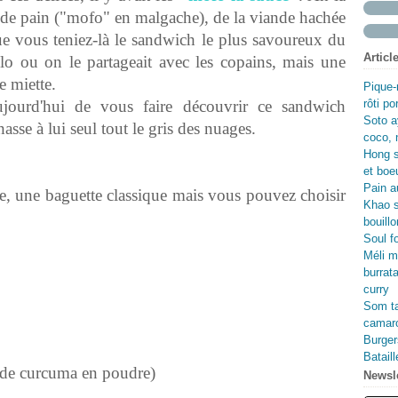
Fév
Avr
Ma
Jui
 de pain ("mofo" en malgache), de la viande hachée
Ma
Avr
Ma
ue vous teniez-là le sandwich le plus savoureux du
Fév
Ma
Avr
Articl
lo ou on le partageait avec les copains, mais une
Jan
Fév
Ma
Jan
Fév
e miette.
Pique-
Jan
ujourd'hui de vous faire découvrir ce sandwich
rôti p
Soto a
se à lui seul tout le gris des nuages.
coco, 
Hong s
et boe
Pain au
e, une baguette classique mais vous pouvez choisir
Khao s
bouillo
Soul f
Méli m
burrata
curry
Som ta
camaro
Burger
Batail
é de curcuma en poudre)
Newsle