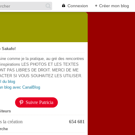
Connexion
+
Créer mon blog
 Sakafo!
sine comme je la pratique, au gré des rencontres
s inspirations LES PHOTOS ET LES TEXTES
NT PAS LIBRES DE DROIT. MERCI DE ME
CTER SI VOUS SOUHAITEZ LES UTILISER.
l du blog
un blog avec CanalBlog
Suivre Patricia
iteurs
 la création
654 681
rche