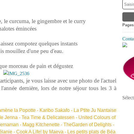
re, le curcuma, le gingembre et le curry
Pages
chalotes émincées
Contac
Laissez compotez quelques instants
is mouillez d'une peu d'eau.
aque morceau de pain et dégustez
articipants, je vous laisse avec une photo de l'actuel
l'année dernière, lors de notre séjour tous les 3 à
Sélect
mène la Popotte
-
Karibo Sakafo
-
La Ptite Ju Nantaise
de Jenna
-
Tea Time & Delicatessen
-
United Colours of
gemaman
-
Magg Kitchenette
-
TheGarden of Delights
-
élanie
-
Cook A Life! by Maeva
-
Les petits plats de Béa