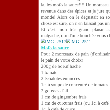
la, les mofo la sauce!!!! Un morceau
revenue dans des épices et je jure q
monde! Alors on le dégustait en so
chose est sûre, on n'en laissait pas un
Et c'est mon très grand plaisir a
malgache, qui d'une bouchée vous chas
Mofo la sauce
Pour 2 morceaux de pain (d'ordinair
le pain de votre choix)
200g de boeuf haché
1 tomate
2 échalotes émincées
1c. à soupe de concentré de tomates
2 gousses d'ail
1 cm de gingembre frais
1 cm de curcuma frais (ou 1c. à caf
1c. à café de curry