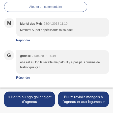
Ajouter un commentaire
M
Muriel des Myls
28/04/2018 11:10
Mmmm! Super appétissante ta salade!
Répondre
G
gridelle
27/04/2018 14:49
elle est au top ta recette ma patou!! y a pas plus cuisine de
bistrot que ça!!
Répondre
< Harira au ngo gai et gigot
Buuz: raviolis mongols à
d'agneau
l'agneau et aux légumes >