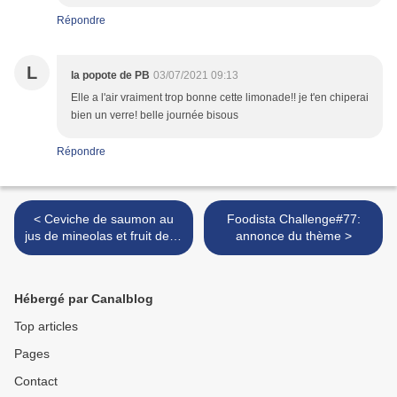
Répondre
L
la popote de PB
03/07/2021 09:13
Elle a l'air vraiment trop bonne cette limonade!! je t'en chiperai
bien un verre! belle journée bisous
Répondre
< Ceviche de saumon au
Foodista Challenge#77:
jus de mineolas et fruit de la
annonce du thème >
passion
Hébergé par Canalblog
Top articles
Pages
Contact