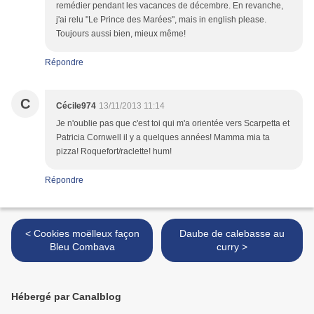
remédier pendant les vacances de décembre. En revanche,
j'ai relu "Le Prince des Marées", mais in english please.
Toujours aussi bien, mieux même!
Répondre
C
Cécile974
13/11/2013 11:14
Je n'oublie pas que c'est toi qui m'a orientée vers Scarpetta et
Patricia Cornwell il y a quelques années! Mamma mia ta
pizza! Roquefort/raclette! hum!
Répondre
< Cookies moëlleux façon
Daube de calebasse au
Bleu Combava
curry >
Hébergé par Canalblog