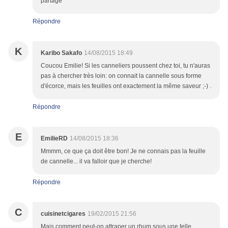
partage
Répondre
K
Karibo Sakafo
14/08/2015 18:49
Coucou Emilie! Si les canneliers poussent chez toi, tu n'auras
pas à chercher très loin: on connait la cannelle sous forme
d'écorce, mais les feuilles ont exactement la même saveur ;-) .
Répondre
E
EmilieRD
14/08/2015 18:36
Mmmm, ce que ça doit être bon! Je ne connais pas la feuille
de cannelle... il va falloir que je cherche!
Répondre
C
cuisinetcigares
19/02/2015 21:56
Mais comment peut-on attraper un rhum sous une telle