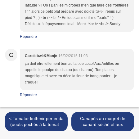
latitude ?!! Oo ! Bah les microbes n''en que faire des frontières
! ^^ alors ce petit plat préparé avec doigté t'a-t-il remis sur
pied ? ;-) <br /> <br /> En tout cas moi il me "parle" ! :)
Délicieux ! dépaysement total ! Merci !<br /> <br /> Sandy
Répondre
C
Carolebwè&Manjé
16/02/2015 11:03
ça doit être tellement bon au lait de coco! Aux Antilles on
appelle le poulpe du chatou (ou chatrou). Ton plat est
magnifique et avec en déco la fleur de frangipanier…je
craque!
Répondre
< Tamatar kothmir per eeda
Canapés au magret de
(oeufs pochés à la tomate,
canard séché et aux
façon Parsi)
achards de papaye verte au
curry >