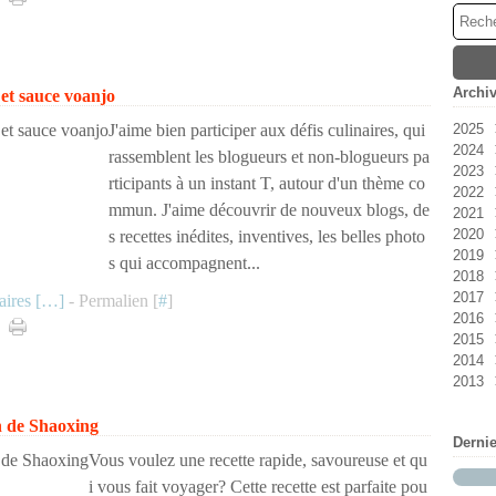
Archi
et sauce voanjo
J'aime bien participer aux défis culinaires, qui
2025
2024
Ao
rassemblent les blogueurs et non-blogueurs pa
2023
Jan
rticipants à un instant T, autour d'un thème co
2022
No
mmun. J'aime découvrir de nouveux blogs, de
2021
Oc
Dé
2020
Se
No
Ao
s recettes inédites, inventives, les belles photo
2019
Ma
Jui
Dé
s qui accompagnent...
2018
Avr
Ma
Jui
No
2017
Ma
Ma
Oc
Dé
ires [
…
]
- Permalien [
#
]
2016
Jan
Avr
Se
No
Dé
2015
Fév
Ao
Oc
No
Dé
2014
Jui
Se
Oc
No
Dé
2013
Fév
Ao
Se
Oc
No
Dé
Jan
Jui
Jui
Se
Oc
No
Dé
Avr
Jui
Ao
Se
Oc
No
in de Shaoxing
Derni
Ma
Ma
Jui
Ao
Se
Oc
Vous voulez une recette rapide, savoureuse et qu
Fév
Avr
Jui
Jui
Ao
Se
i vous fait voyager? Cette recette est parfaite pou
Jan
Ma
Ma
Jui
Jui