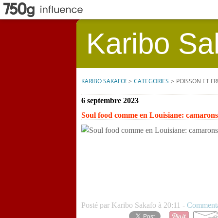
Karibo Sa
KARIBO SAKAFO!
>
CATEGORIES
>
POISSON ET FR
6 septembre 2023
Soul food comme en Louisiane: camarons à
Posté par Karibo Sakafo à 20:11 -
Commenta