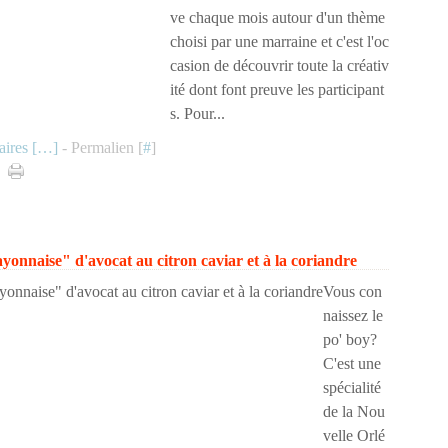
ve chaque mois autour d'un thème
choisi par une marraine et c'est l'oc
casion de découvrir toute la créativ
ité dont font preuve les participant
s. Pour...
ires [
…
]
- Permalien [
#
]
yonnaise" d'avocat au citron caviar et à la coriandre
Vous con
naissez le
po' boy?
C'est une
spécialité
de la Nou
velle Orlé