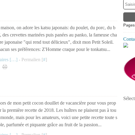
Pages
 maison, on adore les katsu japonais: du poulet, du porc, du b
, des crevettes marinées puis panées au panko, la fameuse cha
Contac
re japonaise "qui rend tout délicieux", dixit mon Petit Soleil.
acun ses préférences: Z'Homme craque pour le tonkatsu...
ires [
…
]
- Permalien [
#
]
Sélect
sors de mon petit cocon douillet de vacancière pour vous prop
r la première recette de 2018. Les huîtres ne plaisent pas à tou
e monde, mais pour les amateurs, voici une petite recette toute s
le, parfumée et piquante grâce au fruit de la passion...
ires [
…
]
- Permalien [
#
]