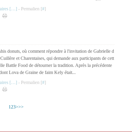
ires [
…
]
- Permalien [
#
]
his donuts, où comment répondre à l'invitation de Gabrielle d
e Cuillère et Charentaises, qui demande aux participants de cett
lle Battle Food de détourner la tradition. Après la précédente
 dont Lova de Graine de faim Kely était...
ires [
…
]
- Permalien [
#
]
1
2
3
>
>>