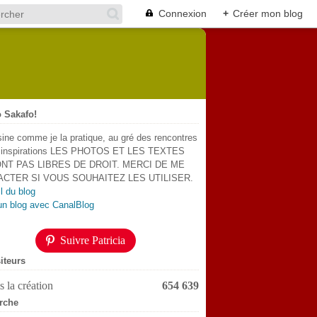
Connexion
+
Créer mon blog
 Sakafo!
sine comme je la pratique, au gré des rencontres
s inspirations LES PHOTOS ET LES TEXTES
NT PAS LIBRES DE DROIT. MERCI DE ME
CTER SI VOUS SOUHAITEZ LES UTILISER.
l du blog
un blog avec CanalBlog
Suivre Patricia
iteurs
 la création
654 639
rche