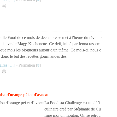
aille Food de ce mois de décembre se met à l'heure du réveillo
initiative de Magg Kitchenette. Ce défi, initié par Jenna rassem
aque mois les blogueurs autour d'un thème. Ce mois-ci, nous o
 donc le bal des recettes gourmandes des...
ires [
…
]
- Permalien [
#
]
lsa d'orange péi et d'avocat
La Foodista Challenge est un défi
culinaire créé par Stéphanie de Cu
isine moi un mouton. On se retrou