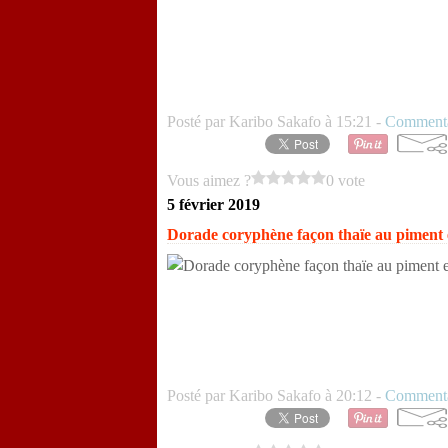
Posté par Karibo Sakafo à 15:21 -
Commenta
Vous aimez ?
0 vote
5 février 2019
Dorade coryphène façon thaïe au piment e
Posté par Karibo Sakafo à 20:12 -
Commenta