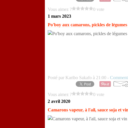
Vous aimez ?
0 vote
1 mars 2023
Po'boy aux camarons, pickles de légumes 
Posté par Karibo Sakafo à 21:00 -
Commenta
Vous aimez ?
0 vote
2 avril 2020
Camarons vapeur, à l'ail, sauce soja et v