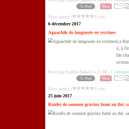
Vous aimez ?
0 vote
6 décembre 2017
Aguachile de langouste en verrines
La Bat
n, à l'
ble ch
uvrons
Posté par Karibo Sakafo à 21:00 -
Commenta
Vous aimez ?
0 vote
25 juin 2017
Roulés de saumon gravlax fumé au thé, sa