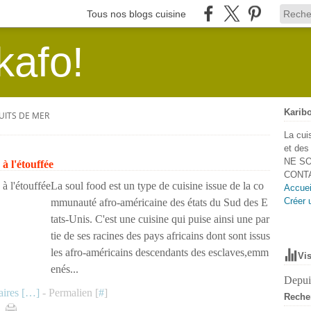
Tous nos blogs cuisine
kafo!
Karibo
UITS DE MER
La cui
et de
NE SO
 l'étouffée
CONTA
La soul food est un type de cuisine issue de la co
Accuei
Créer 
mmunauté afro-américaine des états du Sud des E
tats-Unis. C'est une cuisine qui puise ainsi une par
tie de ses racines des pays africains dont sont issus
les afro-américains descendants des esclaves,emm
Vis
enés...
Depuis
ires [
…
]
- Permalien [
#
]
Reche