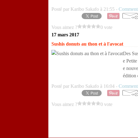
Posté par Karibo Sakafo à 21:55 -
Commenta
Vous aimez ?
0 vote
17 mars 2017
Sushis donuts au thon et à l'avocat
Des Sus
e Petit
e nouve
édition
Posté par Karibo Sakafo à 16:04 -
Commenta
Vous aimez ?
0 vote