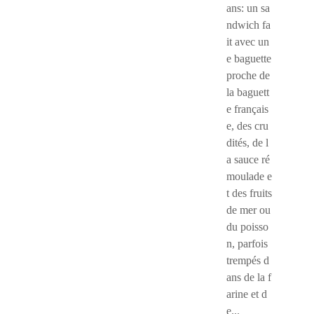
ans: un sa
ndwich fa
it avec un
e baguette
proche de
la baguett
e français
e, des cru
dités, de l
a sauce ré
moulade e
t des fruits
de mer ou
du poisso
n, parfois
trempés d
ans de la f
arine et d
e...