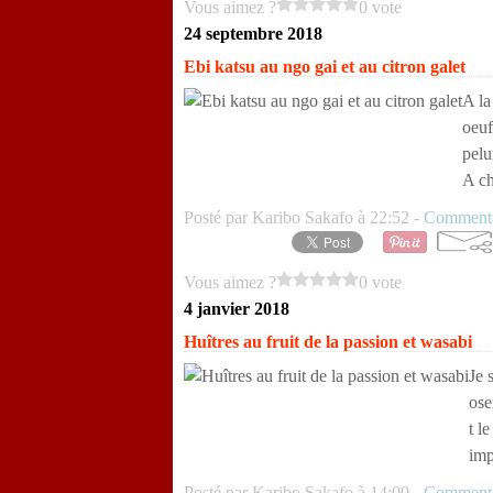
Vous aimez ?
0 vote
24 septembre 2018
Ebi katsu au ngo gai et au citron galet
A la
oeuf
pelu
A ch
Posté par Karibo Sakafo à 22:52 -
Commenta
Vous aimez ?
0 vote
4 janvier 2018
Huîtres au fruit de la passion et wasabi
Je 
ose
t l
imp
Posté par Karibo Sakafo à 14:00 -
Commenta