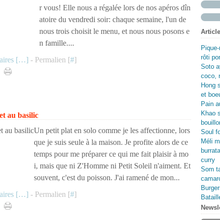
Fév
Avr
Ma
Jui
r vous! Elle nous a régalée lors de nos apéros dîn
Ma
Avr
Ma
atoire du vendredi soir: chaque semaine, l'un de
Fév
Ma
Avr
nous trois choisit le menu, et nous nous posons e
Articl
Jan
Fév
Ma
n famille....
Jan
Fév
Pique-
Jan
rôti p
ires [
…
]
- Permalien [
#
]
Soto a
coco, 
Hong s
et boe
Pain au
Khao s
t au basilic
bouillo
Un petit plat en solo comme je les affectionne, lors
Soul f
Méli m
que je suis seule à la maison. Je profite alors de ce
burrata
temps pour me préparer ce qui me fait plaisir à mo
curry
i, mais que ni Z'Homme ni Petit Soleil n'aiment. Et
Som ta
souvent, c'est du poisson. J'ai ramené de mon...
camaro
Burger
ires [
…
]
- Permalien [
#
]
Batail
Newsle