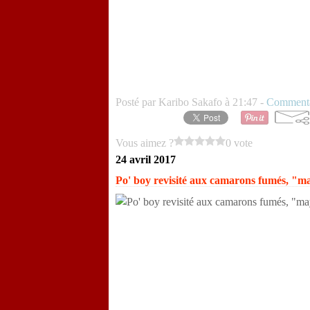
Posté par Karibo Sakafo à 21:47 -
Commenta
Vous aimez ?
0 vote
24 avril 2017
Po' boy revisité aux camarons fumés, "ma