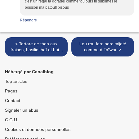
c'est un régal ta dorade! comme toujours tu sublimes le
poisson ma patou!! bisous
Répondre
< Tartare de thon aux
Lou rou fan: porc mijoté
fraises, basilic thaï et huile
comme à Taïwan >
de cacahuètes grillées
Hébergé par Canalblog
Top articles
Pages
Contact
Signaler un abus
C.G.U.
Cookies et données personnelles