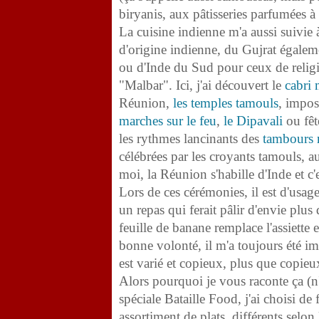
biryanis, aux pâtisseries parfumées à 
La cuisine indienne m'a aussi suivie
d'origine indienne, du Gujrat égale
ou d'Inde du Sud pour ceux de religi
"Malbar". Ici, j'ai découvert le
cabri 
Réunion,
les temples tamouls
, impos
marches sur le feu
,
le Dipavali
ou fêt
les rythmes lancinants des
tambours 
célébrées par les croyants tamouls, a
moi, la Réunion s'habille d'Inde et c'
Lors de ces cérémonies, il est d'usag
un repas qui ferait pâlir d'envie plus
feuille de banane remplace l'assiette
bonne volonté, il m'a toujours été im
est varié et copieux, plus que copieu
Alors pourquoi je vous raconte ça (n
spéciale Bataille Food, j'ai choisi de
assortiment de plats, différents selon 