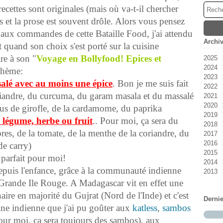
ecettes sont originales (mais où va-t-il chercher
es et la prose est souvent drôle. Alors vous pensez
 aux commandes de cette Bataille Food, j'ai attendu
Archi
 quand son choix s'est porté sur la cuisine
ire à son "
Voyage en Bollyfood! Epices et
2025
2024
Ao
thème:
2023
Jan
salé avec au moins une épice
. Bon je me suis fait
2022
No
 coriandre, du curcuma, du garam masala et du massalé
2021
Oc
Dé
2020
Se
No
Ao
ous de girofle, de la cardamome, du paprika
2019
Ma
Jui
Dé
, légume, herbe ou fruit
.. Pour moi, ça sera du
2018
Avr
Ma
Jui
No
es, de la tomate, de la menthe de la coriandre, du
2017
Ma
Ma
Oc
Dé
2016
Jan
Avr
Se
No
Dé
de carry)
2015
Fév
Ao
Oc
No
Dé
 parfait pour moi!
2014
Jui
Se
Oc
No
Dé
depuis l'enfance, grâce à la communauté indienne
2013
Fév
Ao
Se
Oc
No
Dé
Jan
Jui
Jui
Se
Oc
No
Dé
a Grande Ile Rouge. A Madagascar vit en effet une
Avr
Jui
Ao
Se
Oc
No
e en majorité du Gujrat (Nord de l'Inde) et c'est
Derni
Ma
Ma
Jui
Ao
Se
Oc
ine indienne que j'ai pu goûter aux
katless
,
sambos
Fév
Avr
Jui
Jui
Ao
Se
pour moi, ça sera toujours des sambos), aux
Jan
Ma
Ma
Jui
Jui