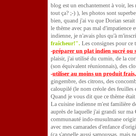
blog est un enchantement à voir, les r
tout ça? ;-) ), les photos sont superb
bien, quand j'ai vu que Dorian serait
le thème avec pas mal d'impatience et
indienne, je n'avais plus qu'à m'inscr
fraîcheur!".
Les consignes pour ce 
-
préparer un plat indien sucré ou 
plaisir, j'ai utilisé du cumin, de la
(son équivalent réunionnais), des cl
-
utiliser au moins un produit frais
gingembre, des citrons, des concombr
caloupilé (le nom créole des feuilles 
Quand je vous dit que ce thème était
La cuisine indienne m'est familière 
auprès de laquelle j'ai grandi sur m
communauté indo-musulmane originair
avec mes camarades d'enfance d'orig
(ça s'appelle aussi samoussas, mais 