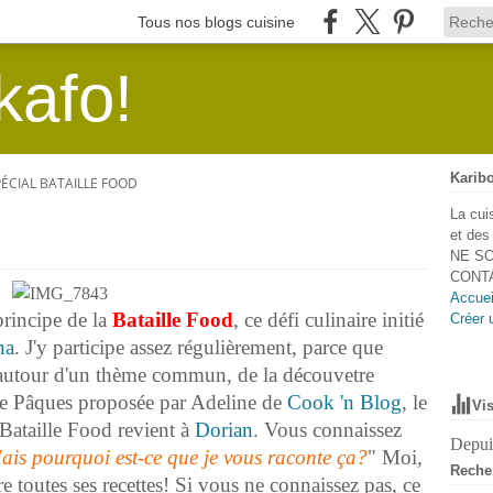
Tous nos blogs cuisine
kafo!
Karibo
PÉCIAL BATAILLE FOOD
La cui
et de
NE SO
CONTA
Accuei
principe de la
Bataille Food
, ce défi culinaire initié
Créer 
na
. J'y participe assez régulièrement, parce que
 autour d'un thème commun, de la découvetre
iale Pâques proposée par Adeline de
Cook 'n Blog
, le
Vis
 Bataille Food revient à
Dorian
. Vous connaissez
Depuis
ais pourquoi est-ce que je vous raconte ça?
" Moi,
Reche
 toutes ses recettes! Si vous ne connaissez pas, ce