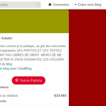
Connexion
+
Créer mon blog
 Sakafo!
sine comme je la pratique, au gré des rencontres
s inspirations LES PHOTOS ET LES TEXTES
NT PAS LIBRES DE DROIT. MERCI DE ME
CTER SI VOUS SOUHAITEZ LES UTILISER.
l du blog
un blog avec CanalBlog
Suivre Patricia
iteurs
 la création
654 603
rche