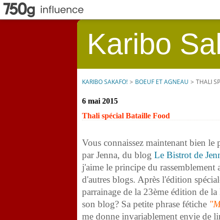
Karibo Sa
KARIBO SAKAFO!
>
BOEUF ET AGNEAU
>
THALI S
6 mai 2015
Thali spécial Bataille Food
Vous connaissez
maintenant
bien le 
par Jenna, du blog
Le Bistrot de Jen
j'aime le principe du rassemblement
d'autres blogs. Après l'édition spéc
parrainage de la 23ème édition de la
son blog? Sa petite phrase fétiche
"M
me donne invariablement envie de lire