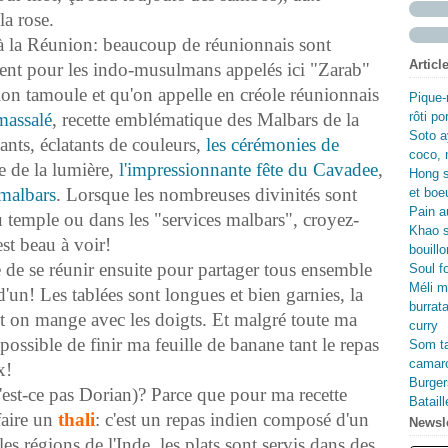
Fév
Avr
Ma
Jui
la rose.
Ma
Avr
Ma
 à la Réunion: beaucoup de réunionnais sont
Fév
Ma
Avr
Articl
ment pour les indo-musulmans appelés ici "Zarab"
Jan
Fév
Ma
Jan
Fév
on tamoule et qu'on appelle en créole réunionnais
Pique-
Jan
massalé
, recette emblématique des Malbars de la
rôti p
Soto a
ants, éclatants de couleurs,
les cérémonies de
coco, 
e de la lumière,
l'impressionnante fête du Cavadee
,
Hong s
malbars
. Lorsque les nombreuses divinités sont
et boe
Pain au
u temple ou dans les "services malbars", croyez-
Khao s
est beau à voir!
bouillo
e de se réunir ensuite pour partager tous ensemble
Soul f
Méli m
 d'un! Les tablées sont longues et bien garnies, la
burrata
 et on mange avec les doigts. Et malgré toute ma
curry
possible de finir ma feuille de banane tant le repas
Som ta
camaro
x!
Burger
'est-ce pas Dorian)? Parce que pour ma recette
Batail
 faire un
thali
: c'est un repas indien composé d'un
Newsle
les régions de l'Inde. les plats sont servis dans des