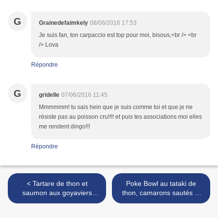
G
Grainedefaimkely
08/06/2016 17:53
Je suis fan, ton carpaccio est top pour moi, bisous,<br /> <br
/> Lova
Répondre
G
gridelle
07/06/2016 11:45
Mmmmmm! tu sais hein que je suis comme toi et que je ne
résiste pas au poisson cru!!!! et puis tes associations moi elles
me rendent dingo!!!
Répondre
< Tartare de thon et
Poke Bowl au tataki de
saumon aux goyaviers
thon, camarons sautés et
jaunes, gingembre,
tartare de saumon >
coriandre et citron galet