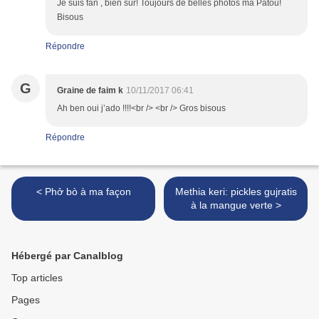
Je suis fan , bien sûr! Toujours de belles photos ma Patou!
Bisous
Répondre
G
Graine de faim k
10/11/2017 06:41
Ah ben oui j’ado !!!!<br /> <br /> Gros bisous
Répondre
< Phở bò à ma façon
Methia keri: pickles gujratis
à la mangue verte >
Hébergé par Canalblog
Top articles
Pages